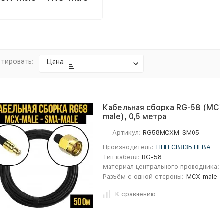
тировать:
Цена
Кабельная сборка RG-58 (MC
male), 0,5 метра
Артикул:
RG58MCXM-SM05
Производитель:
НПП СВЯЗЬ НЕВА
Тип кабеля:
RG-58
Материал центрального проводника:
Разъём с одной стороны:
MCX-male
К сравнению