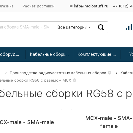
агазина
Расчет доставки
info@radiostuff.ru
+7 (812) 
Все категории
Сетевое оборудование
Кабельные сборки радиочастотные
Комплектующие для усиления
У
я
Производство радиочастотных кабельных сборок
Кабел
ельные сборки RG58 с раземом MCX
бельные сборки RG58 с 
MCX-male - SMA-
CX-male - SMA-male
female