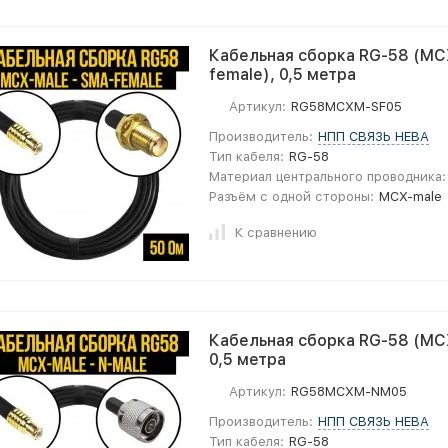
Кабельная сборка RG-58 (MC
female), 0,5 метра
Артикул:
RG58MCXM-SF05
Производитель:
НПП СВЯЗЬ НЕВА
Тип кабеля:
RG-58
Материал центрального проводника:
Разъём с одной стороны:
MCX-male
К сравнению
Кабельная сборка RG-58 (MCX
0,5 метра
Артикул:
RG58MCXM-NM05
Производитель:
НПП СВЯЗЬ НЕВА
Тип кабеля:
RG-58