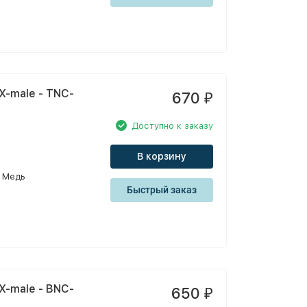
X-male - TNC-
670
₽
Доступно к заказу
В корзину
Медь
Быстрый заказ
X-male - BNC-
650
₽