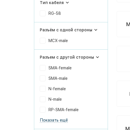
Тип кабеля
RG-58
M
Разъём с одной стороны
MCX-male
Разъем с другой стороны
SMA-female
SMA-male
N-female
N-male
RP-SMA-female
Показать ещё
M