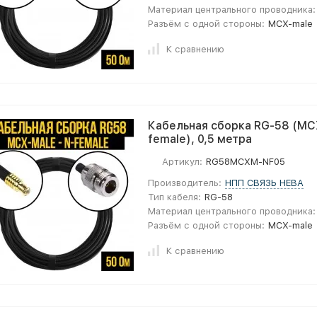
Материал центрального проводника:
Разъём с одной стороны:
MCX-male
К сравнению
Кабельная сборка RG-58 (MCX
female), 0,5 метра
Артикул:
RG58MCXM-NF05
Производитель:
НПП СВЯЗЬ НЕВА
Тип кабеля:
RG-58
Материал центрального проводника:
Разъём с одной стороны:
MCX-male
К сравнению