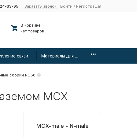
424-33-95
Заказать звонок
Войти
/
Регистрация
В корзине
нет товаров
силение связи
Материалы для монтажа
ьные сборки RG58
раземом MCX
MCX-male - N-male