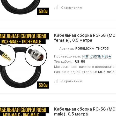
К сравнению
Кабельная сборка RG-58 (MC
female), 0,5 метра
Артикул:
RG58MCXM-TNCF05
Производитель:
НПП СВЯЗЬ НЕВА
Тип кабеля:
RG-58
Материал центрального проводника:
Разъём с одной стороны:
MCX-male
К сравнению
Кабельная сборка RG-58 (MC
male), 0,5 метра