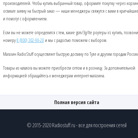
производителей. Чтобы купить выбранный товар, оформите покупку через корзин
оставьте заявку на быстрый заказ — наши менеджеры свяжутся с вами в кратчайши
и помогут с оформлением.
Если вы не можете определится с тем, какие gsm/3g/lte роутеры irz купить, позвони
номеру
8 (800) 302-90-20
и мы с радостью поможем с выбором.
Магазин RadioStuff осуществляет быструю доставку по Туле и другим городам России
Товары из каталога вы можете приобрести оптом и в розницу. За дополнительной
информацией обращайтесь к менеджерам интернет-магазина.
Полная версия сайта
© 2015-2020 Radiostuff.ru - все для построения сетей